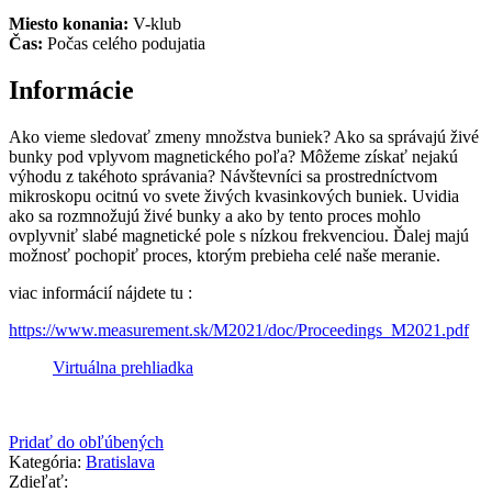
Miesto konania:
V-klub
Čas:
Počas celého podujatia
Informácie
Ako vieme sledovať zmeny množstva buniek? Ako sa správajú živé
bunky pod vplyvom magnetického poľa? Môžeme získať nejakú
výhodu z takéhoto správania? Návštevníci sa prostredníctvom
mikroskopu ocitnú vo svete živých kvasinkových buniek. Uvidia
ako sa rozmnožujú živé bunky a ako by tento proces mohlo
ovplyvniť slabé magnetické pole s nízkou frekvenciou. Ďalej majú
možnosť pochopiť proces, ktorým prebieha celé naše meranie.
viac informácií nájdete tu :
https://www.measurement.sk/M2021/doc/Proceedings_M2021.pdf
Virtuálna prehliadka
Pridať do obľúbených
Kategória:
Bratislava
Zdieľať: