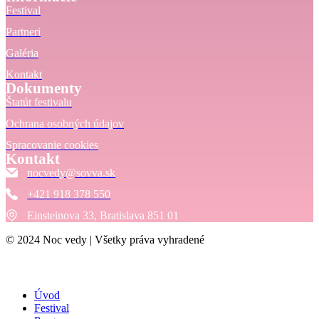
Festival
Partneri
Galéria
Kontakt
Dokumenty
Štatút festivalu
Ochrana osobných údajov
Spracovanie cookies
Kontakt
nocvedy@sovva.sk
+421 918 378 550
Einsteinova 33, Bratislava 851 01
© 2024 Noc vedy | Všetky práva vyhradené
Úvod
Festival