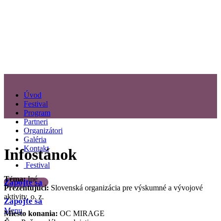
Úvod
Festival
Program
Partneri
Organizátori
Galéria
Kontakt
Infostánok
Festival
Téma:
Iné
Zapojte sa
Prezentujúci:
Slovenská organizácia pre výskumné a vývojové
aktivity, o. z.
Zapojte sa
Menu
Miesto konania:
OC MIRAGE