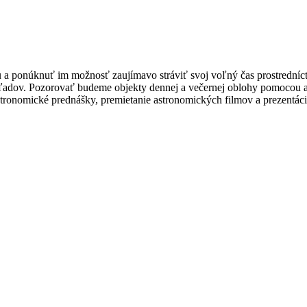
 a ponúknuť im možnosť zaujímavo stráviť svoj voľný čas prostrední
adov. Pozorovať budeme objekty dennej a večernej oblohy pomocou a
stronomické prednášky, premietanie astronomických filmov a prezentáci