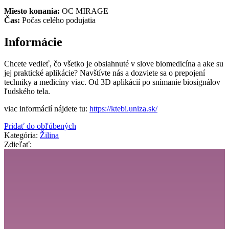
Miesto konania:
OC MIRAGE
Čas:
Počas celého podujatia
Informácie
Chcete vedieť, čo všetko je obsiahnuté v slove biomedicína a ake su
jej praktické aplikácie? Navštívte nás a dozviete sa o prepojení
techniky a medicíny viac. Od 3D aplikácií po snímanie biosignálov
ľudského tela.
viac informácií nájdete tu:
https://ktebi.uniza.sk/
Pridať do obľúbených
Kategória:
Žilina
Zdieľať: