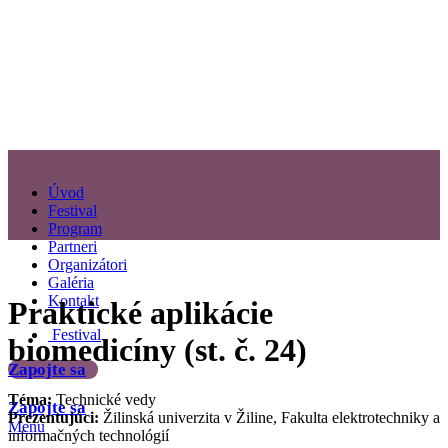
Úvod
Festival
Program
Partneri
Organizátori
Galéria
Kontakt
Praktické aplikácie
Festival
biomedicíny (st. č. 24)
Zapojte sa
Téma:
Technické vedy
Zapojte sa
Prezentujúci:
Žilinská univerzita v Žiline, Fakulta elektrotechniky a
Menu
informačných technológií