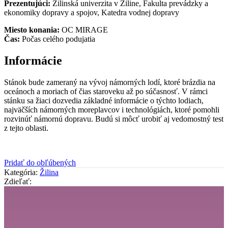
Prezentujúci:
Žilinská univerzita v Žiline, Fakulta prevádzky a
ekonomiky dopravy a spojov, Katedra vodnej dopravy
Miesto konania:
OC MIRAGE
Čas:
Počas celého podujatia
Informácie
Stánok bude zameraný na vývoj námorných lodí, ktoré brázdia na
oceánoch a moriach of čias staroveku až po súčasnosť. V rámci
stánku sa žiaci dozvedia základné informácie o týchto lodiach,
najväčších námorných moreplavcov i technológiách, ktoré pomohli
rozvinúť námornú dopravu. Budú si môcť urobiť aj vedomostný test
z tejto oblasti.
Pridať do obľúbených
Kategória:
Žilina
Zdieľať: