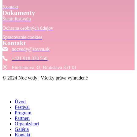
Kontakt
Dokumenty
Štatút festivalu
Ochrana osobných údajov
Spracovanie cookies
Kontakt
nocvedy@sovva.sk
+421 918 378 550
Einsteinova 33, Bratislava 851 01
© 2024 Noc vedy | Všetky práva vyhradené
Úvod
Festival
Program
Partneri
Organizátori
Galéria
Kontakt