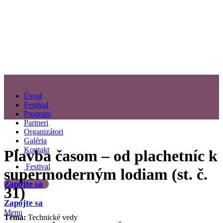
Úvod
Festival
Program
Partneri
Organizátori
Galéria
Kontakt
Plavba časom – od plachetníc k
Festival
supermoderným lodiam (st. č.
Zapojte sa
31)
Zapojte sa
Menu
Téma:
Technické vedy