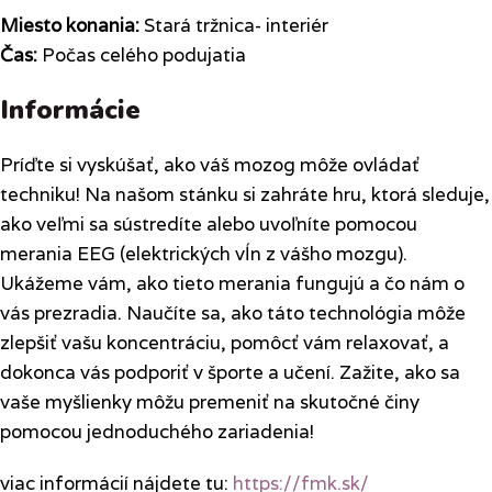
Miesto konania:
Stará tržnica- interiér
Čas:
Počas celého podujatia
Informácie
Príďte si vyskúšať, ako váš mozog môže ovládať
techniku! Na našom stánku si zahráte hru, ktorá sleduje,
ako veľmi sa sústredíte alebo uvoľníte pomocou
merania EEG (elektrických vĺn z vášho mozgu).
Ukážeme vám, ako tieto merania fungujú a čo nám o
vás prezradia. Naučíte sa, ako táto technológia môže
zlepšiť vašu koncentráciu, pomôcť vám relaxovať, a
dokonca vás podporiť v športe a učení. Zažite, ako sa
vaše myšlienky môžu premeniť na skutočné činy
pomocou jednoduchého zariadenia!
viac informácií nájdete tu:
https://fmk.sk/