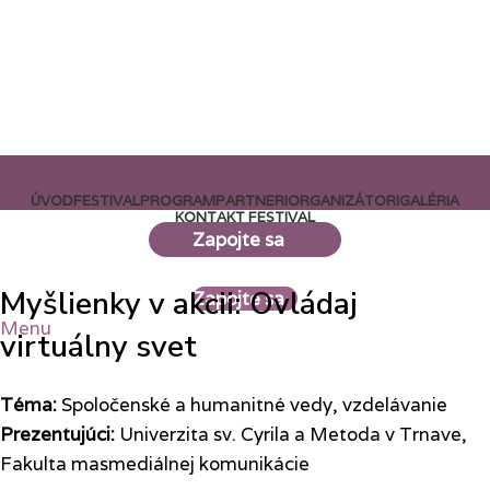
ÚVOD
FESTIVAL
PROGRAM
PARTNERI
ORGANIZÁTORI
GALÉRIA
KONTAKT
FESTIVAL
Zapojte sa
Myšlienky v akcii: Ovládaj
Zapojte sa
Menu
virtuálny svet
Téma:
Spoločenské a humanitné vedy, vzdelávanie
Prezentujúci:
Univerzita sv. Cyrila a Metoda v Trnave,
Fakulta masmediálnej komunikácie