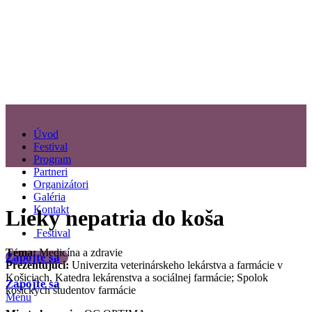
Úvod
Festival
Program
Partneri
Organizátori
Galéria
Kontakt
Lieky nepatria do koša
Festival
Téma:
Medicína a zdravie
Zapojte sa
Prezentujúci:
Univerzita veterinárskeho lekárstva a farmácie v
Košiciach, Katedra lekárenstva a sociálnej farmácie; Spolok
Zapojte sa
košických študentov farmácie
Menu