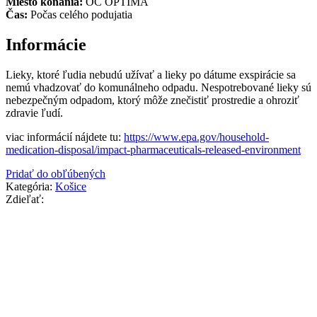
Miesto konania:
OC OPTIMA
Čas:
Počas celého podujatia
Informácie
Lieky, ktoré ľudia nebudú užívať a lieky po dátume exspirácie sa
nemú vhadzovať do komunálneho odpadu. Nespotrebované lieky sú
nebezpečným odpadom, ktorý môže znečistiť prostredie a ohroziť
zdravie ľudí.
viac informácií nájdete tu:
https://www.epa.gov/household-
medication-disposal/impact-pharmaceuticals-released-environment
Pridať do obľúbených
Kategória:
Košice
Zdieľať: