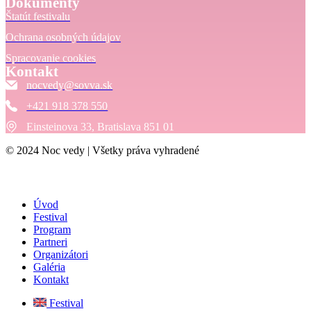
Dokumenty
Štatút festivalu
Ochrana osobných údajov
Spracovanie cookies
Kontakt
nocvedy@sovva.sk
+421 918 378 550
Einsteinova 33, Bratislava 851 01
© 2024 Noc vedy | Všetky práva vyhradené
Úvod
Festival
Program
Partneri
Organizátori
Galéria
Kontakt
Festival