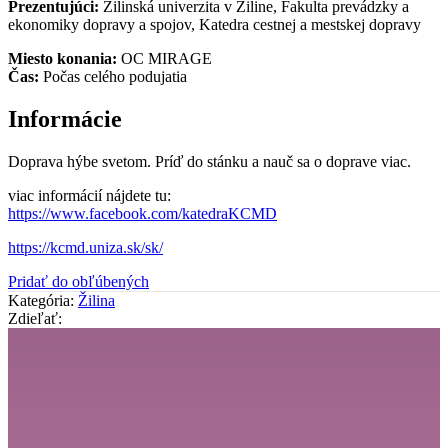
Prezentujúci:
Žilinská univerzita v Žiline, Fakulta prevádzky a
ekonomiky dopravy a spojov, Katedra cestnej a mestskej dopravy
Miesto konania:
OC MIRAGE
Čas:
Počas celého podujatia
Informácie
Doprava hýbe svetom. Príď do stánku a nauč sa o doprave viac.
viac informácií nájdete tu:
https://www.facebook.com/katedraKCMD
https://kcmd.uniza.sk/sk/
Pridať do obľúbených
Kategória:
Žilina
Zdieľať: