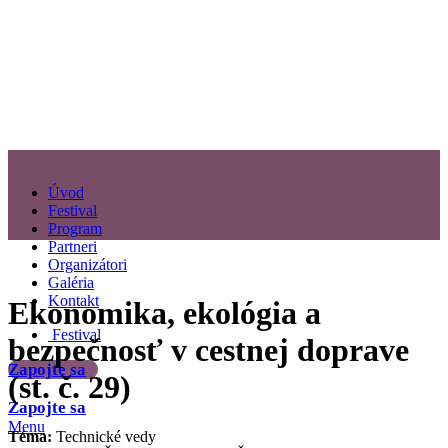
Úvod
Festival
Program
Partneri
Organizátori
Galéria
Kontakt
Ekonomika, ekológia a
Festival
bezpečnosť v cestnej doprave
Zapojte sa
(st. č. 29)
Zapojte sa
Menu
Téma:
Technické vedy