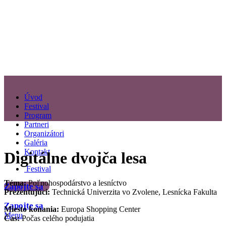
Úvod
Festival
Program
Partneri
Organizátori
Galéria
Kontakt
Digitálne dvojča lesa
Festival
Téma:
Poľnohospodárstvo a lesníctvo
Zapojte sa
Prezentujúci:
Technická Univerzita vo Zvolene, Lesnícka Fakulta
Zapojte sa
Miesto konania:
Europa Shopping Center
Menu
Čas:
Počas celého podujatia