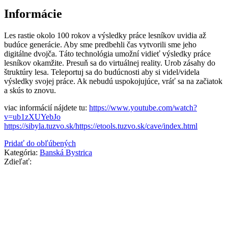
Informácie
Les rastie okolo 100 rokov a výsledky práce lesníkov uvidia až
budúce generácie. Aby sme predbehli čas vytvorili sme jeho
digitálne dvojča. Táto technológia umožní vidieť výsledky práce
lesníkov okamžite. Presuň sa do virtuálnej reality. Urob zásahy do
štruktúry lesa. Teleportuj sa do budúcnosti aby si videl/videla
výsledky svojej práce. Ak nebudú uspokojujúce, vráť sa na začiatok
a skús to znovu.
viac informácií nájdete tu:
https://www.youtube.com/watch?
v=ub1zXUYebJo
https://sibyla.tuzvo.sk/https://etools.tuzvo.sk/cave/index.html
Pridať do obľúbených
Kategória:
Banská Bystrica
Zdieľať: