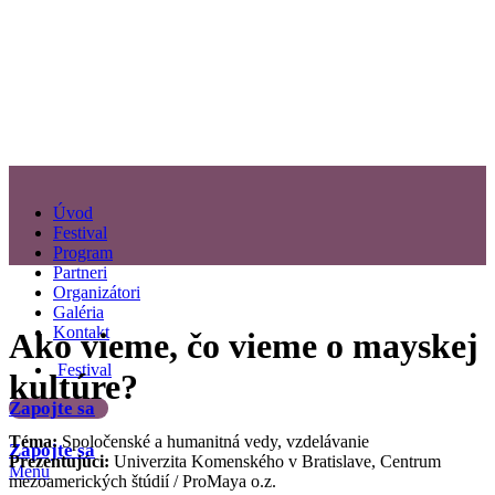
Úvod
Festival
Program
Partneri
Organizátori
Galéria
Kontakt
Ako vieme, čo vieme o mayskej
Festival
kultúre?
Zapojte sa
Téma:
Spoločenské a humanitná vedy, vzdelávanie
Zapojte sa
Prezentujúci:
Univerzita Komenského v Bratislave, Centrum
Menu
mezoamerických štúdií / ProMaya o.z.