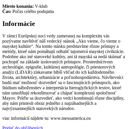
Miesto konania:
V-klub
Čas:
Počas celého podujatia
Informácie
V rámci Európskej noci vedy zameranej na komplexitu vás
pozývame navštíviť náš vedecký stánok „Ako vieme, čo vieme o
mayskej kultúre“. Na tomto stánku predstavíme rôzne prístupy a
metódy, ktoré nám pomáhajú odhaliť tajomstvá mayskej civilizácie.
Podobne ako iné staroveké kultúry, ani tá mayská sa nedá skúmať a
pochopiť na základe izolovaných prístupov. Prostredníctvom
archeológie, epigrafie, kultúrnej antropológie, či priestorových
analýz (LiDAR) získavame hlbší vhľad do ich každodenného
života, architektúry, urbanizácie a poľnohospodárstva. Návštevníci
budú mať možnosť dozvedieť sa o fascinujúcich prístupoch, ako
štúdium náboženstiev a interpretácia hieroglyfických textov, ktoré
nám umožňujú rekonštruovať a chápať komplexnú spoločnosť
Mayov. Príďte sa dozvedieť, ako vedci kombinujú rôzne disciplíny,
aby nám priniesli obraz jedného z najzáhadnejších a
najvýznamnejších starovekých národov.
viac informácií nájdete tu: www.mesoamerica.eu
Pridať do obľúbených